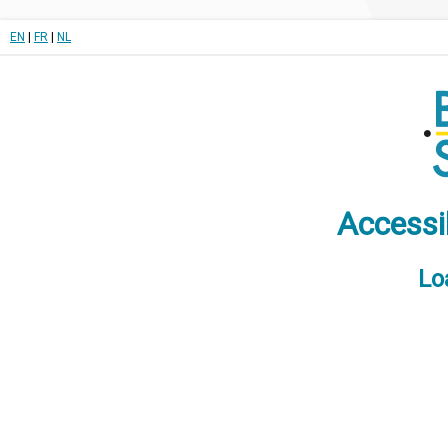
EN
|
FR
|
NL
Accessi
Lo