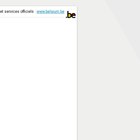
t services officiels :
www.belgium.be